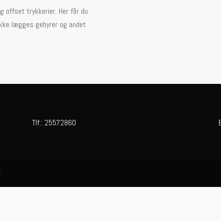
 offset trykkerier. Her får du
er ikke lægges gebyrer og andet
Tlf.:
25572860
s