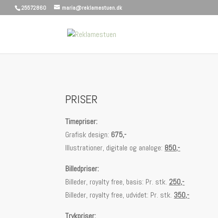
25572860
maria@reklamestuen.dk
PRISER
Timepriser:
Grafisk design:
675,-
Illustrationer, digitale og analoge:
850,-
Billedpriser:
Billeder, royalty free, basis: Pr. stk.
250,-
Billeder, royalty free, udvidet: Pr. stk.
350,-
Trykpriser: