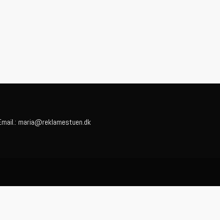
Email.:
maria@reklamestuen.dk