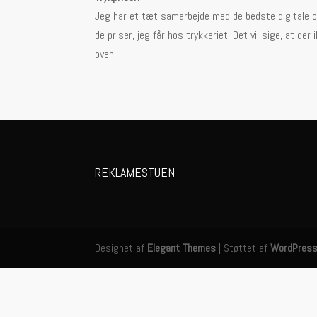
Jeg har et tæt samarbejde med de bedste digitale og
de priser, jeg får hos trykkeriet. Det vil sige, at d
oveni.
REKLAMESTUEN
Designet af
Elegant Themes
| Støttet af
WordPres