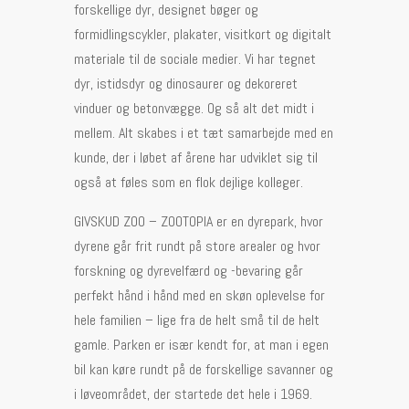
forskellige dyr, designet bøger og
formidlingscykler, plakater, visitkort og digitalt
materiale til de sociale medier. Vi har tegnet
dyr, istidsdyr og dinosaurer og dekoreret
vinduer og betonvægge. Og så alt det midt i
mellem. Alt skabes i et tæt samarbejde med en
kunde, der i løbet af årene har udviklet sig til
også at føles som en flok dejlige kolleger.
GIVSKUD ZOO – ZOOTOPIA er en dyrepark, hvor
dyrene går frit rundt på store arealer og hvor
forskning og dyrevelfærd og -bevaring går
perfekt hånd i hånd med en skøn oplevelse for
hele familien – lige fra de helt små til de helt
gamle. Parken er især kendt for, at man i egen
bil kan køre rundt på de forskellige savanner og
i løveområdet, der startede det hele i 1969.