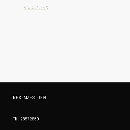
Givskudzoo.dk
REKLAMESTUEN
Tlf.:
25572860