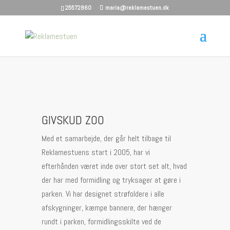
25572860
maria@reklamestuen.dk
GIVSKUD ZOO
Med et samarbejde, der går helt tilbage til
Reklamestuens start i 2005, har vi
efterhånden været inde over stort set alt, hvad
der har med formidling og tryksager at gøre i
parken. Vi har designet strøfoldere i alle
afskygninger, kæmpe bannere, der hænger
rundt i parken, formidlingsskilte ved de